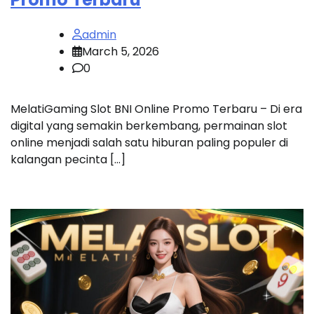
admin
March 5, 2026
0
MelatiGaming Slot BNI Online Promo Terbaru – Di era
digital yang semakin berkembang, permainan slot
online menjadi salah satu hiburan paling populer di
kalangan pecinta […]