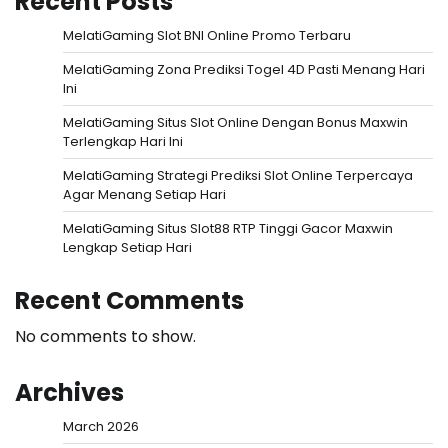
Recent Posts
MelatiGaming Slot BNI Online Promo Terbaru
MelatiGaming Zona Prediksi Togel 4D Pasti Menang Hari
Ini
MelatiGaming Situs Slot Online Dengan Bonus Maxwin
Terlengkap Hari Ini
MelatiGaming Strategi Prediksi Slot Online Terpercaya
Agar Menang Setiap Hari
MelatiGaming Situs Slot88 RTP Tinggi Gacor Maxwin
Lengkap Setiap Hari
Recent Comments
No comments to show.
Archives
March 2026