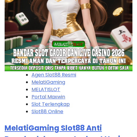
Agen Slot88 Resmi
MelatiGaming
MELATISLOT
Portal Maxwin
Slot Terlengkap
Slot88 Online
MelatiGaming Slot88 Anti