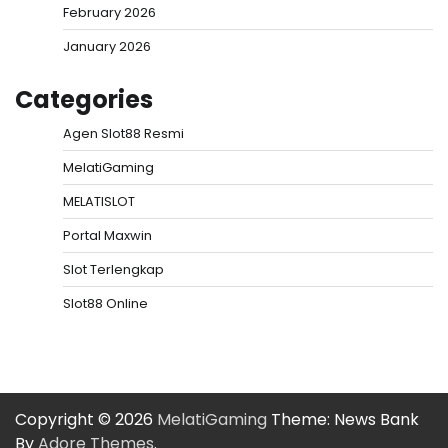
February 2026
January 2026
Categories
Agen Slot88 Resmi
MelatiGaming
MELATISLOT
Portal Maxwin
Slot Terlengkap
Slot88 Online
Copyright © 2026
MelatiGaming
Theme: News Bank
By
Adore Themes
.