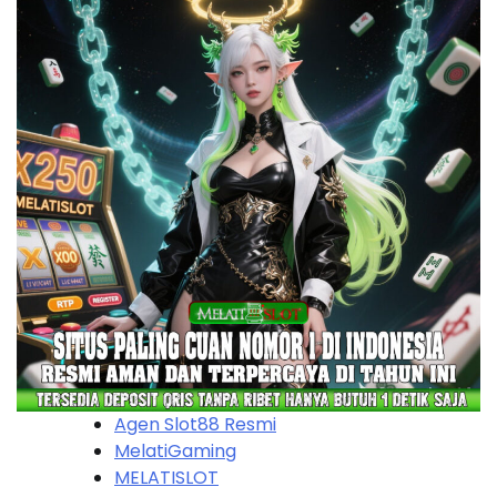
Agen Slot88 Resmi
MelatiGaming
MELATISLOT