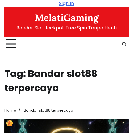
Skip
Sign In
to
MelatiGaming
content
Bandar Slot Jackpot Free Spin Tanpa Henti
Tag:
Bandar slot88
terpercaya
Home
Bandar slot88 terpercaya