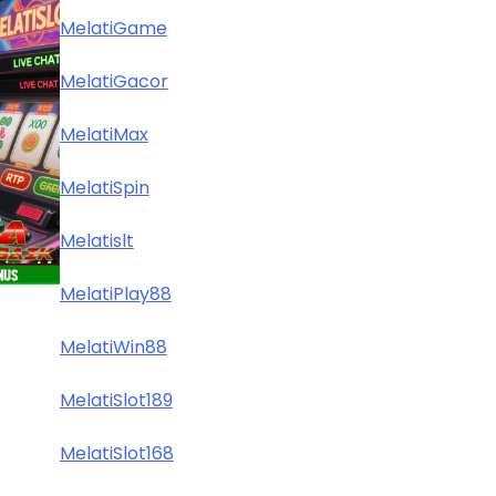
MelatiGame
MelatiGacor
MelatiMax
MelatiSpin
Melatislt
MelatiPlay88
MelatiWin88
MelatiSlot189
MelatiSlot168