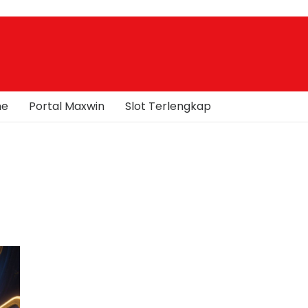
ne
Portal Maxwin
Slot Terlengkap