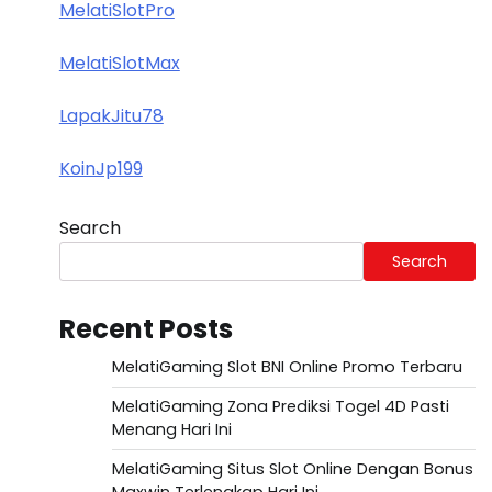
MelatiSlotPro
MelatiSlotMax
LapakJitu78
KoinJp199
Search
Search
Recent Posts
MelatiGaming Slot BNI Online Promo Terbaru
MelatiGaming Zona Prediksi Togel 4D Pasti
Menang Hari Ini
MelatiGaming Situs Slot Online Dengan Bonus