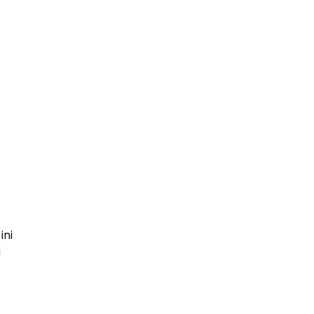
ini
a