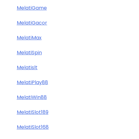
MelatiGame
MelatiGacor
MelatiMax
MelatiSpin
Melatislt
MelatiPlay88
MelatiWin88
MelatiSlot189
MelatiSlot168