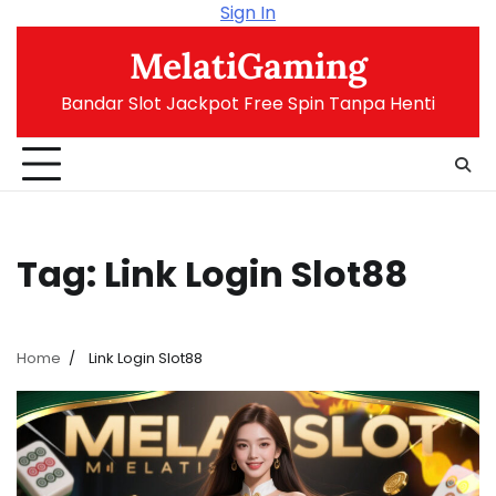
Skip
Sign In
to
MelatiGaming
content
Bandar Slot Jackpot Free Spin Tanpa Henti
Tag:
Link Login Slot88
Home
Link Login Slot88