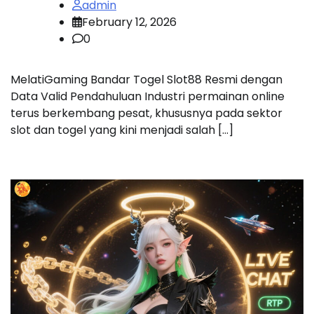
admin
February 12, 2026
0
MelatiGaming Bandar Togel Slot88 Resmi dengan
Data Valid Pendahuluan Industri permainan online
terus berkembang pesat, khususnya pada sektor
slot dan togel yang kini menjadi salah […]