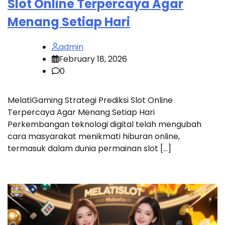
Slot Online Terpercaya Agar
Menang Setiap Hari
admin
February 18, 2026
0
MelatiGaming Strategi Prediksi Slot Online
Terpercaya Agar Menang Setiap Hari
Perkembangan teknologi digital telah mengubah
cara masyarakat menikmati hiburan online,
termasuk dalam dunia permainan slot […]