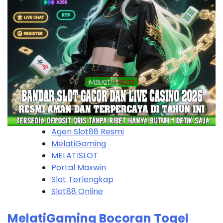
Agen Slot88 Resmi
MelatiGaming
MELATISLOT
Portal Maxwin
Slot Terlengkap
Slot88 Online
MelatiGaming Bocoran Togel