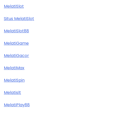
MelatiSlot
Situs MelatiSlot
MelatiSlot88
MelatiGame
MelatiGacor
MelatiMax
MelatiSpin
Melatislt
MelatiPlay88