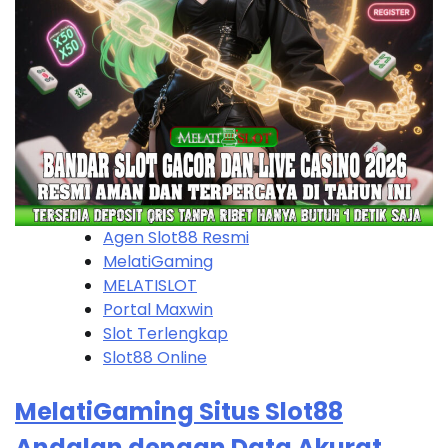
Agen Slot88 Resmi
MelatiGaming
MELATISLOT
Portal Maxwin
Slot Terlengkap
Slot88 Online
MelatiGaming Situs Slot88
Andalan dengan Data Akurat