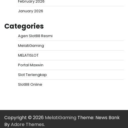
February 2026
January 2026
Categories
Agen Slot88 Resmi
MelatiGaming
MELATISLOT
Portal Maxwin
Slot Terlengkap
Slot88 Online
Copyright © 2026
MelatiGaming
Theme: News Bank
By
Adore Themes
.