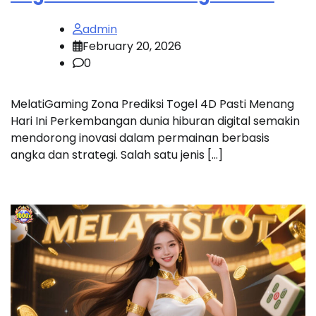
admin
February 20, 2026
0
MelatiGaming Zona Prediksi Togel 4D Pasti Menang
Hari Ini Perkembangan dunia hiburan digital semakin
mendorong inovasi dalam permainan berbasis
angka dan strategi. Salah satu jenis […]