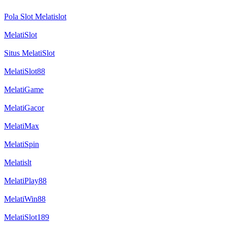
Pola Slot Melatislot
MelatiSlot
Situs MelatiSlot
MelatiSlot88
MelatiGame
MelatiGacor
MelatiMax
MelatiSpin
Melatislt
MelatiPlay88
MelatiWin88
MelatiSlot189