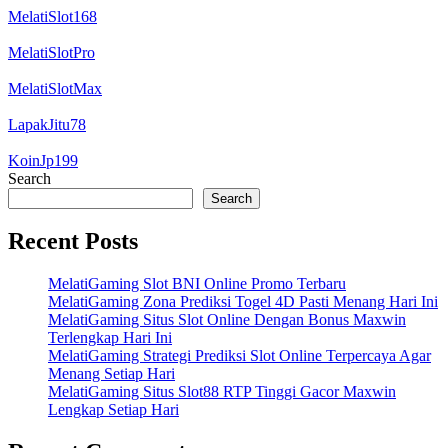
MelatiSlot168
MelatiSlotPro
MelatiSlotMax
LapakJitu78
KoinJp199
Search
Search
Recent Posts
MelatiGaming Slot BNI Online Promo Terbaru
MelatiGaming Zona Prediksi Togel 4D Pasti Menang Hari Ini
MelatiGaming Situs Slot Online Dengan Bonus Maxwin
Terlengkap Hari Ini
MelatiGaming Strategi Prediksi Slot Online Terpercaya Agar
Menang Setiap Hari
MelatiGaming Situs Slot88 RTP Tinggi Gacor Maxwin
Lengkap Setiap Hari