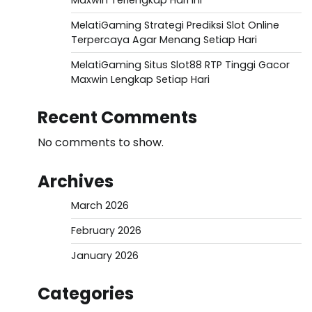
Maxwin Terlengkap Hari Ini
MelatiGaming Strategi Prediksi Slot Online
Terpercaya Agar Menang Setiap Hari
MelatiGaming Situs Slot88 RTP Tinggi Gacor
Maxwin Lengkap Setiap Hari
Recent Comments
No comments to show.
Archives
March 2026
February 2026
January 2026
Categories