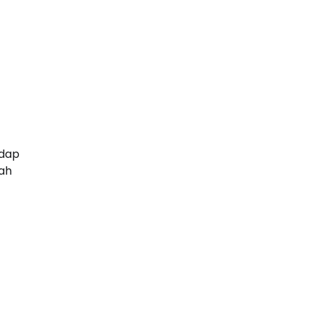
t
adap
lah