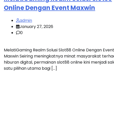
Online Dengan Event Maxwin
admin
January 27, 2026
0
MelatiGaming Realm Solusi Slot88 Online Dengan Even
Maxwin Seiring meningkatnya minat masyarakat terh
hiburan digital, permainan slot88 online kini menjadi sa
satu pilihan utama bagi […]