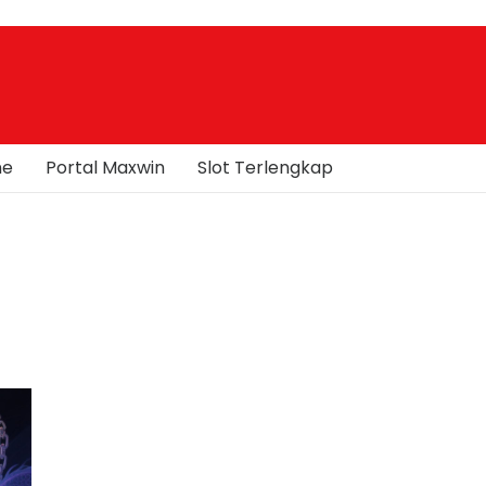
ne
Portal Maxwin
Slot Terlengkap