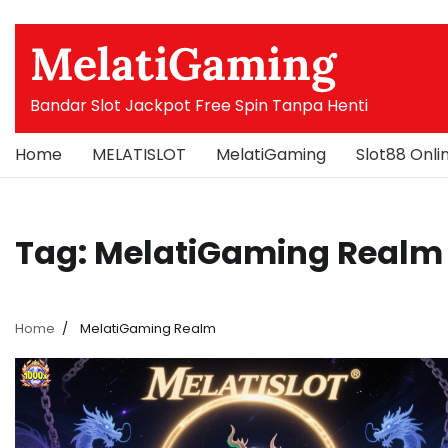
Skip
to
MelatiGaming
content
Bandar Slot Jackpot Free Spin Tanpa Henti
Home
MELATISLOT
MelatiGaming
Slot88 Onli
Tag:
MelatiGaming Realm
Home
MelatiGaming Realm