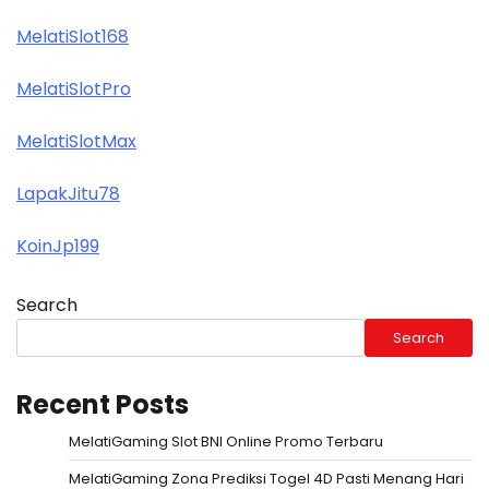
MelatiSlot168
MelatiSlotPro
MelatiSlotMax
LapakJitu78
KoinJp199
Search
Search
Recent Posts
MelatiGaming Slot BNI Online Promo Terbaru
MelatiGaming Zona Prediksi Togel 4D Pasti Menang Hari