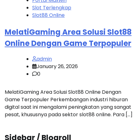
Portal Maxwin
Slot Terlengkap
Slot88 Online
MelatiGaming Area Solusi Slot88
Online Dengan Game Terpopuler
admin
January 26, 2026
0
MelatiGaming Area Solusi Slot88 Online Dengan
Game Terpopuler Perkembangan industri hiburan
digital saat ini mengalami peningkatan yang sangat
pesat, khususnya pada sektor slot88 online. Para […]
Sidebar / Blogroll