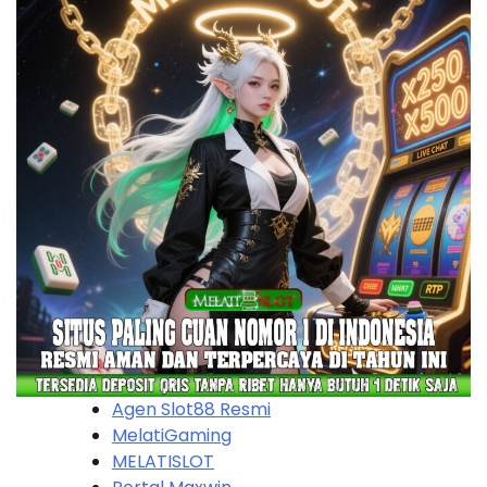
Agen Slot88 Resmi
MelatiGaming
MELATISLOT