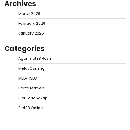
Archives
March 2026
February 2026
January 2026
Categories
Agen Slot88 Resmi
MelatiGaming
MELATISLOT
Portal Maxwin
Slot Terlengkap
Slot88 Online