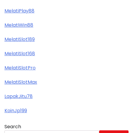
MelatiPlay88
MelatiWin88
MelatiSlot189
MelatiSlot168
MelatiSlotPro
MelatiSlotMax
LapakJitu78
KoinJp199
Search