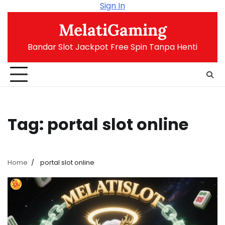
Skip
Sign In
to
MelatiGaming
content
Bandar Slot Jackpot Free Spin Tanpa Henti
Tag:
portal slot online
Home
portal slot online