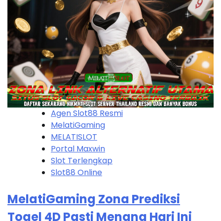
Agen Slot88 Resmi
MelatiGaming
MELATISLOT
Portal Maxwin
Slot Terlengkap
Slot88 Online
MelatiGaming Zona Prediksi
Togel 4D Pasti Menang Hari Ini