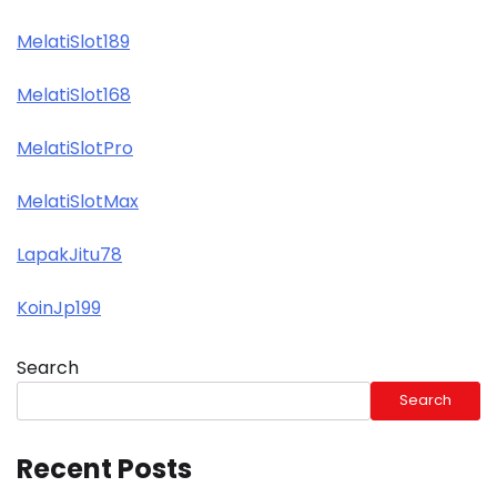
MelatiSlot189
MelatiSlot168
MelatiSlotPro
MelatiSlotMax
LapakJitu78
KoinJp199
Search
Search
Recent Posts