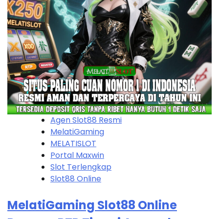
Agen Slot88 Resmi
MelatiGaming
MELATISLOT
Portal Maxwin
Slot Terlengkap
Slot88 Online
MelatiGaming Slot88 Online