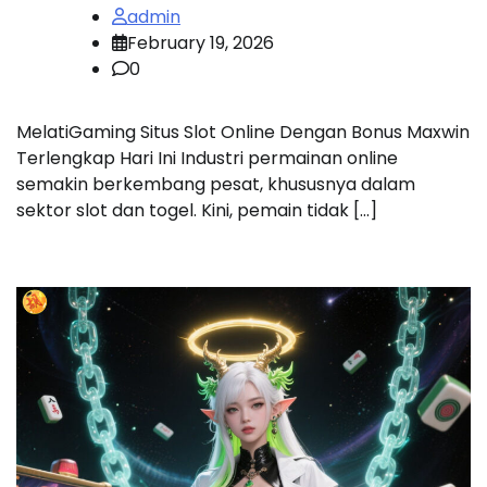
admin
February 19, 2026
0
MelatiGaming Situs Slot Online Dengan Bonus Maxwin
Terlengkap Hari Ini Industri permainan online
semakin berkembang pesat, khususnya dalam
sektor slot dan togel. Kini, pemain tidak […]