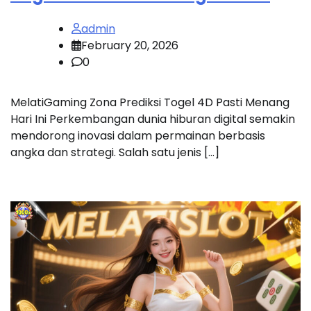
admin
February 20, 2026
0
MelatiGaming Zona Prediksi Togel 4D Pasti Menang
Hari Ini Perkembangan dunia hiburan digital semakin
mendorong inovasi dalam permainan berbasis
angka dan strategi. Salah satu jenis […]