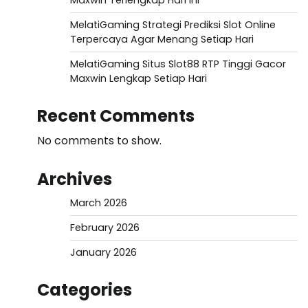
Maxwin Terlengkap Hari Ini
MelatiGaming Strategi Prediksi Slot Online
Terpercaya Agar Menang Setiap Hari
MelatiGaming Situs Slot88 RTP Tinggi Gacor
Maxwin Lengkap Setiap Hari
Recent Comments
No comments to show.
Archives
March 2026
February 2026
January 2026
Categories