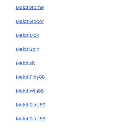
MelatiGame
MelatiGacor
MelatiMax
MelatiSpin
Melatislt
MelatiPlay88
MelatiWin88
MelatiSlot189
MelatiSlot168