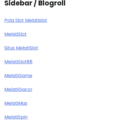
Sidebar / Blogroll
Pola Slot Melatislot
MelatiSlot
Situs MelatiSlot
MelatiSlot88
MelatiGame
MelatiGacor
MelatiMax
MelatiSpin