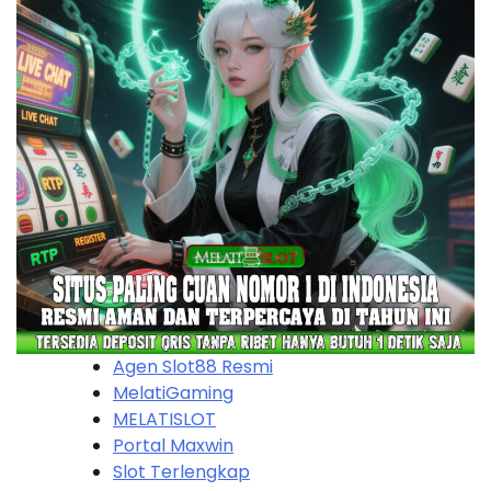
Agen Slot88 Resmi
MelatiGaming
MELATISLOT
Portal Maxwin
Slot Terlengkap