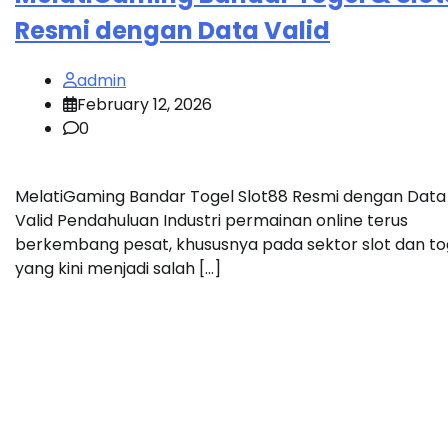
Resmi dengan Data Valid
admin
February 12, 2026
0
MelatiGaming Bandar Togel Slot88 Resmi dengan Data
Valid Pendahuluan Industri permainan online terus
berkembang pesat, khususnya pada sektor slot dan to
yang kini menjadi salah […]