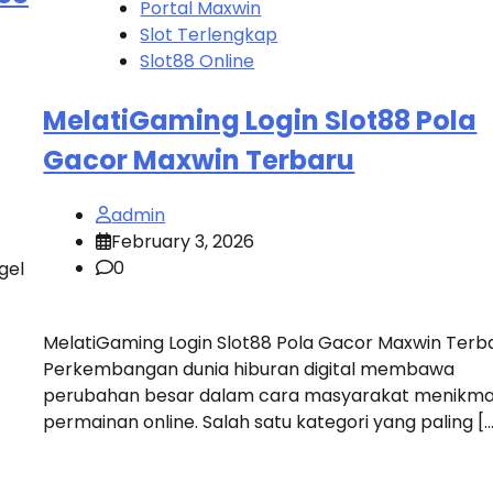
Portal Maxwin
Slot Terlengkap
Slot88 Online
MelatiGaming Login Slot88 Pola
Gacor Maxwin Terbaru
admin
February 3, 2026
0
gel
MelatiGaming Login Slot88 Pola Gacor Maxwin Terb
Perkembangan dunia hiburan digital membawa
perubahan besar dalam cara masyarakat menikma
permainan online. Salah satu kategori yang paling [