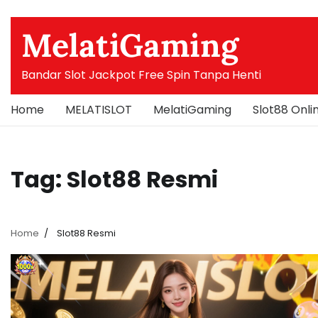
Skip
to
MelatiGaming
content
Bandar Slot Jackpot Free Spin Tanpa Henti
Home
MELATISLOT
MelatiGaming
Slot88 Onli
Tag:
Slot88 Resmi
Home
Slot88 Resmi