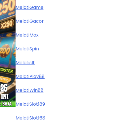
MelatiGame
MelatiGacor
MelatiMax
MelatiSpin
Melatislt
MelatiPlay88
MelatiWin88
MelatiSlot189
MelatiSlot168