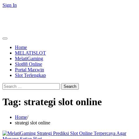
Skip
Sign In
to
MelatiGaming
content
Bandar Slot Jackpot Free Spin Tanpa Henti
Home
MELATISLOT
MelatiGaming
Slot88 Online
Portal Maxwin
Slot Terlengkap
Search
for:
Tag:
strategi slot online
Home
strategi slot online