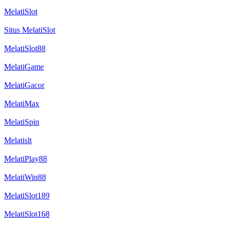
MelatiSlot
Situs MelatiSlot
MelatiSlot88
MelatiGame
MelatiGacor
MelatiMax
MelatiSpin
Melatislt
MelatiPlay88
MelatiWin88
MelatiSlot189
MelatiSlot168