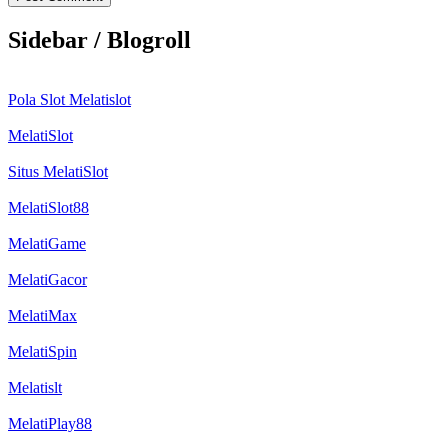
Sidebar / Blogroll
Pola Slot Melatislot
MelatiSlot
Situs MelatiSlot
MelatiSlot88
MelatiGame
MelatiGacor
MelatiMax
MelatiSpin
Melatislt
MelatiPlay88