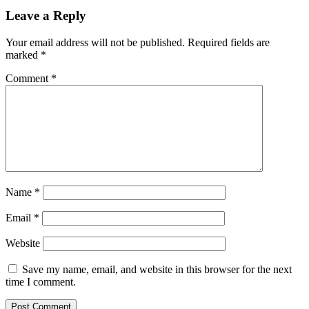
Leave a Reply
Your email address will not be published.
Required fields are
marked
*
Comment
*
Name
*
Email
*
Website
Save my name, email, and website in this browser for the next
time I comment.