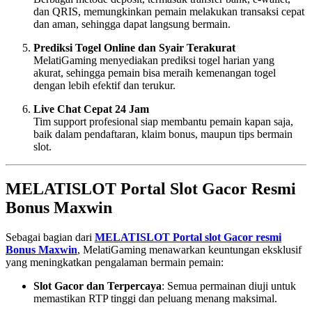
dan QRIS, memungkinkan pemain melakukan transaksi cepat
dan aman, sehingga dapat langsung bermain.
Prediksi Togel Online dan Syair Terakurat
MelatiGaming menyediakan prediksi togel harian yang
akurat, sehingga pemain bisa meraih kemenangan togel
dengan lebih efektif dan terukur.
Live Chat Cepat 24 Jam
Tim support profesional siap membantu pemain kapan saja,
baik dalam pendaftaran, klaim bonus, maupun tips bermain
slot.
MELATISLOT Portal Slot Gacor Resmi
Bonus Maxwin
Sebagai bagian dari
MELATISLOT Portal slot Gacor resmi
Bonus Maxwin
, MelatiGaming menawarkan keuntungan eksklusif
yang meningkatkan pengalaman bermain pemain:
Slot Gacor dan Terpercaya
: Semua permainan diuji untuk
memastikan RTP tinggi dan peluang menang maksimal.