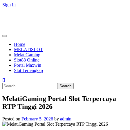
Skip
Sign In
to
MelatiGaming
content
Bandar Slot Jackpot Free Spin Tanpa Henti
Home
MELATISLOT
MelatiGaming
Slot88 Online
Portal Maxwin
Slot Terlengkap
Search
for:
MelatiGaming Portal Slot Terpercaya
RTP Tinggi 2026
Posted on
February 5, 2026
by
admin