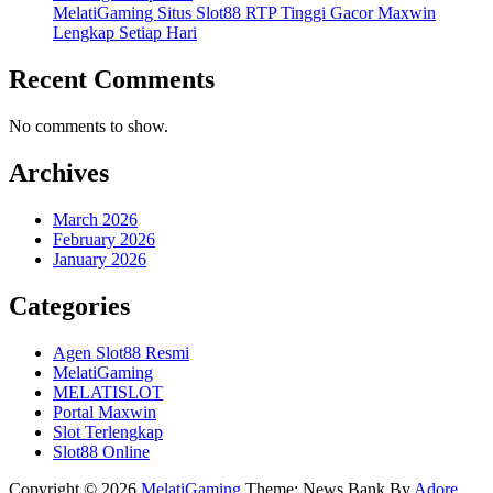
MelatiGaming Situs Slot88 RTP Tinggi Gacor Maxwin
Lengkap Setiap Hari
Recent Comments
No comments to show.
Archives
March 2026
February 2026
January 2026
Categories
Agen Slot88 Resmi
MelatiGaming
MELATISLOT
Portal Maxwin
Slot Terlengkap
Slot88 Online
Copyright © 2026
MelatiGaming
Theme: News Bank By
Adore