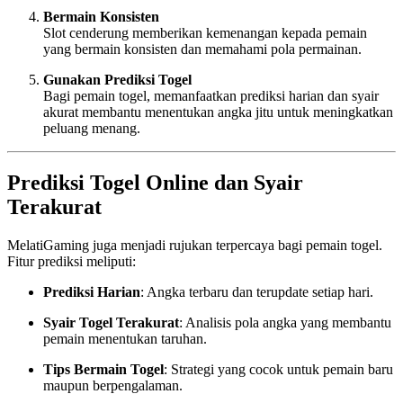
Bermain Konsisten
Slot cenderung memberikan kemenangan kepada pemain
yang bermain konsisten dan memahami pola permainan.
Gunakan Prediksi Togel
Bagi pemain togel, memanfaatkan prediksi harian dan syair
akurat membantu menentukan angka jitu untuk meningkatkan
peluang menang.
Prediksi Togel Online dan Syair
Terakurat
MelatiGaming juga menjadi rujukan terpercaya bagi pemain togel.
Fitur prediksi meliputi:
Prediksi Harian
: Angka terbaru dan terupdate setiap hari.
Syair Togel Terakurat
: Analisis pola angka yang membantu
pemain menentukan taruhan.
Tips Bermain Togel
: Strategi yang cocok untuk pemain baru
maupun berpengalaman.