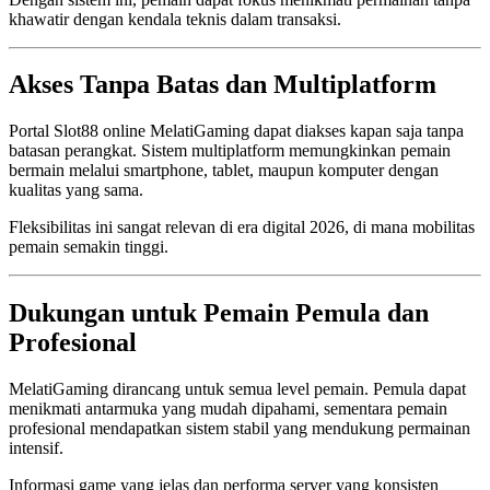
khawatir dengan kendala teknis dalam transaksi.
Akses Tanpa Batas dan Multiplatform
Portal Slot88 online MelatiGaming dapat diakses kapan saja tanpa
batasan perangkat. Sistem multiplatform memungkinkan pemain
bermain melalui smartphone, tablet, maupun komputer dengan
kualitas yang sama.
Fleksibilitas ini sangat relevan di era digital 2026, di mana mobilitas
pemain semakin tinggi.
Dukungan untuk Pemain Pemula dan
Profesional
MelatiGaming dirancang untuk semua level pemain. Pemula dapat
menikmati antarmuka yang mudah dipahami, sementara pemain
profesional mendapatkan sistem stabil yang mendukung permainan
intensif.
Informasi game yang jelas dan performa server yang konsisten