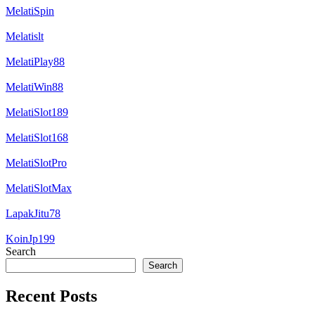
MelatiSpin
Melatislt
MelatiPlay88
MelatiWin88
MelatiSlot189
MelatiSlot168
MelatiSlotPro
MelatiSlotMax
LapakJitu78
KoinJp199
Search
Search
Recent Posts