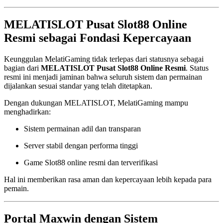
MELATISLOT Pusat Slot88 Online
Resmi sebagai Fondasi Kepercayaan
Keunggulan MelatiGaming tidak terlepas dari statusnya sebagai
bagian dari
MELATISLOT Pusat Slot88 Online Resmi
. Status
resmi ini menjadi jaminan bahwa seluruh sistem dan permainan
dijalankan sesuai standar yang telah ditetapkan.
Dengan dukungan MELATISLOT, MelatiGaming mampu
menghadirkan:
Sistem permainan adil dan transparan
Server stabil dengan performa tinggi
Game Slot88 online resmi dan terverifikasi
Hal ini memberikan rasa aman dan kepercayaan lebih kepada para
pemain.
Portal Maxwin dengan Sistem