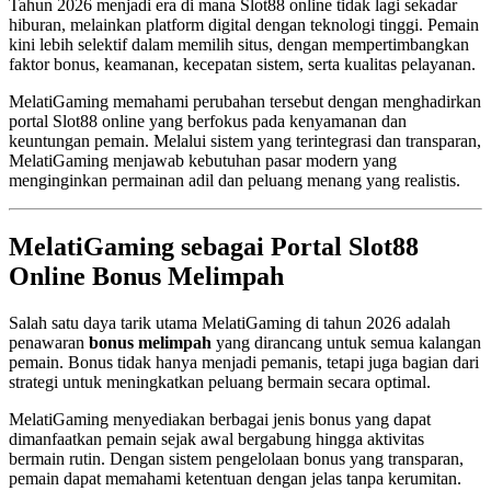
Tahun 2026 menjadi era di mana Slot88 online tidak lagi sekadar
hiburan, melainkan platform digital dengan teknologi tinggi. Pemain
kini lebih selektif dalam memilih situs, dengan mempertimbangkan
faktor bonus, keamanan, kecepatan sistem, serta kualitas pelayanan.
MelatiGaming memahami perubahan tersebut dengan menghadirkan
portal Slot88 online yang berfokus pada kenyamanan dan
keuntungan pemain. Melalui sistem yang terintegrasi dan transparan,
MelatiGaming menjawab kebutuhan pasar modern yang
menginginkan permainan adil dan peluang menang yang realistis.
MelatiGaming sebagai Portal Slot88
Online Bonus Melimpah
Salah satu daya tarik utama MelatiGaming di tahun 2026 adalah
penawaran
bonus melimpah
yang dirancang untuk semua kalangan
pemain. Bonus tidak hanya menjadi pemanis, tetapi juga bagian dari
strategi untuk meningkatkan peluang bermain secara optimal.
MelatiGaming menyediakan berbagai jenis bonus yang dapat
dimanfaatkan pemain sejak awal bergabung hingga aktivitas
bermain rutin. Dengan sistem pengelolaan bonus yang transparan,
pemain dapat memahami ketentuan dengan jelas tanpa kerumitan.