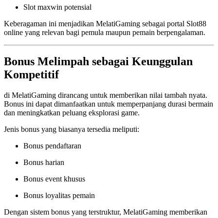
Slot maxwin potensial
Keberagaman ini menjadikan MelatiGaming sebagai portal Slot88
online yang relevan bagi pemula maupun pemain berpengalaman.
Bonus Melimpah sebagai Keunggulan
Kompetitif
di MelatiGaming dirancang untuk memberikan nilai tambah nyata.
Bonus ini dapat dimanfaatkan untuk memperpanjang durasi bermain
dan meningkatkan peluang eksplorasi game.
Jenis bonus yang biasanya tersedia meliputi:
Bonus pendaftaran
Bonus harian
Bonus event khusus
Bonus loyalitas pemain
Dengan sistem bonus yang terstruktur, MelatiGaming memberikan