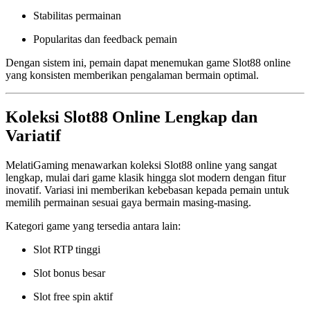
Stabilitas permainan
Popularitas dan feedback pemain
Dengan sistem ini, pemain dapat menemukan game Slot88 online
yang konsisten memberikan pengalaman bermain optimal.
Koleksi Slot88 Online Lengkap dan
Variatif
MelatiGaming menawarkan koleksi Slot88 online yang sangat
lengkap, mulai dari game klasik hingga slot modern dengan fitur
inovatif. Variasi ini memberikan kebebasan kepada pemain untuk
memilih permainan sesuai gaya bermain masing-masing.
Kategori game yang tersedia antara lain:
Slot RTP tinggi
Slot bonus besar
Slot free spin aktif