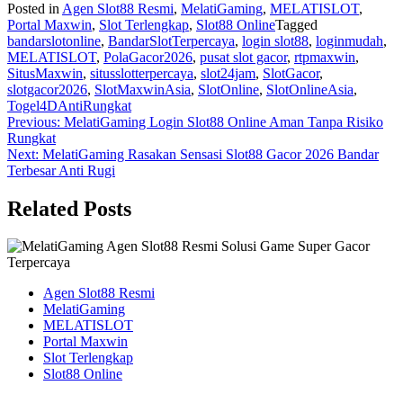
Posted in
Agen Slot88 Resmi
,
MelatiGaming
,
MELATISLOT
,
Portal Maxwin
,
Slot Terlengkap
,
Slot88 Online
Tagged
bandarslotonline
,
BandarSlotTerpercaya
,
login slot88
,
loginmudah
,
MELATISLOT
,
PolaGacor2026
,
pusat slot gacor
,
rtpmaxwin
,
SitusMaxwin
,
situsslotterpercaya
,
slot24jam
,
SlotGacor
,
slotgacor2026
,
SlotMaxwinAsia
,
SlotOnline
,
SlotOnlineAsia
,
Togel4DAntiRungkat
Post
Previous:
MelatiGaming Login Slot88 Online Aman Tanpa Risiko
Rungkat
navigation
Next:
MelatiGaming Rasakan Sensasi Slot88 Gacor 2026 Bandar
Terbesar Anti Rugi
Related Posts
Agen Slot88 Resmi
MelatiGaming
MELATISLOT
Portal Maxwin
Slot Terlengkap
Slot88 Online