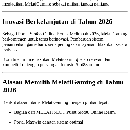
menjadikan MelatiGaming sebagai pilihan jangka panjang.
Inovasi Berkelanjutan di Tahun 2026
Sebagai Portal Slot88 Online Bonus Melimpah 2026, MelatiGaming
berkomitmen untuk terus berinovasi. Pembaruan sistem,
penambahan game baru, serta peningkatan layanan dilakukan secara
berkala.
Komitmen ini memastikan MelatiGaming tetap relevan dan
kompetitif di tengah persaingan industri Slot88 online.
Alasan Memilih MelatiGaming di Tahun
2026
Berikut alasan utama MelatiGaming menjadi pilihan tepat:
Bagian dari MELATISLOT Pusat Slot88 Online Resmi
Portal Maxwin dengan sistem optimal