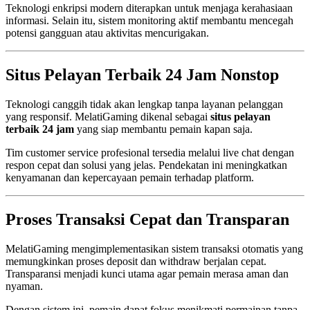
Teknologi enkripsi modern diterapkan untuk menjaga kerahasiaan
informasi. Selain itu, sistem monitoring aktif membantu mencegah
potensi gangguan atau aktivitas mencurigakan.
Situs Pelayan Terbaik 24 Jam Nonstop
Teknologi canggih tidak akan lengkap tanpa layanan pelanggan
yang responsif. MelatiGaming dikenal sebagai
situs pelayan
terbaik 24 jam
yang siap membantu pemain kapan saja.
Tim customer service profesional tersedia melalui live chat dengan
respon cepat dan solusi yang jelas. Pendekatan ini meningkatkan
kenyamanan dan kepercayaan pemain terhadap platform.
Proses Transaksi Cepat dan Transparan
MelatiGaming mengimplementasikan sistem transaksi otomatis yang
memungkinkan proses deposit dan withdraw berjalan cepat.
Transparansi menjadi kunci utama agar pemain merasa aman dan
nyaman.
Dengan sistem ini, pemain dapat fokus menikmati permainan tanpa