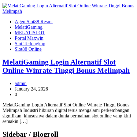
Agen Slot88 Resmi
MelatiGaming
MELATISLOT
Portal Maxwin
Slot Terlengkap
Slot88 Online
MelatiGaming Login Alternatif Slot
Online Winrate Tinggi Bonus Melimpah
admin
January 24, 2026
0
MelatiGaming Login Alternatif Slot Online Winrate Tinggi Bonus
Melimpah Industri hiburan digital terus mengalami perkembangan
signifikan, khususnya dalam dunia permainan slot online yang kini
semakin […]
Sidebar / Blogroll