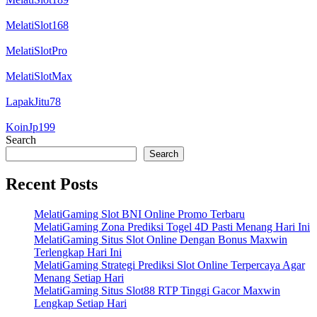
MelatiSlot168
MelatiSlotPro
MelatiSlotMax
LapakJitu78
KoinJp199
Search
Search
Recent Posts
MelatiGaming Slot BNI Online Promo Terbaru
MelatiGaming Zona Prediksi Togel 4D Pasti Menang Hari Ini
MelatiGaming Situs Slot Online Dengan Bonus Maxwin
Terlengkap Hari Ini
MelatiGaming Strategi Prediksi Slot Online Terpercaya Agar
Menang Setiap Hari
MelatiGaming Situs Slot88 RTP Tinggi Gacor Maxwin
Lengkap Setiap Hari