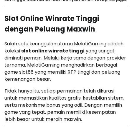
Slot Online Winrate Tinggi
dengan Peluang Maxwin
Salah satu keunggulan utama MelatiGaming adalah
koleksi
slot online winrate tinggi
yang sangat
diminati pemain. Melalui kerja sama dengan provider
ternama, MelatiGaming menghadirkan berbagai
game slot88 yang memiliki RTP tinggi dan peluang
kemenangan besar.
Tidak hanya itu, setiap permainan telah dikurasi
untuk memastikan kualitas grafis, kestabilan sistem,
serta mekanisme bonus yang adil. Dengan memilih
game yang tepat, pemain memiliki kesempatan
lebih besar untuk meraih maxwin.