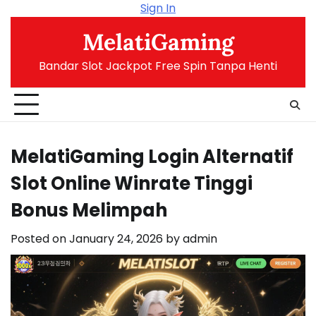
Skip
Sign In
to
MelatiGaming
content
Bandar Slot Jackpot Free Spin Tanpa Henti
MelatiGaming Login Alternatif
Slot Online Winrate Tinggi
Bonus Melimpah
Posted on
January 24, 2026
by
admin