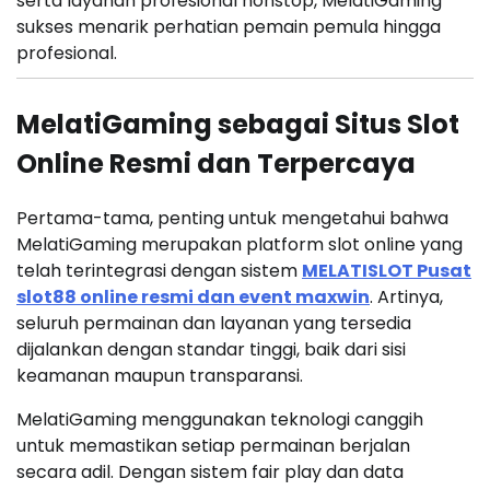
serta layanan profesional nonstop, MelatiGaming
sukses menarik perhatian pemain pemula hingga
profesional.
MelatiGaming sebagai Situs Slot
Online Resmi dan Terpercaya
Pertama-tama, penting untuk mengetahui bahwa
MelatiGaming merupakan platform slot online yang
telah terintegrasi dengan sistem
MELATISLOT Pusat
slot88 online resmi dan event maxwin
. Artinya,
seluruh permainan dan layanan yang tersedia
dijalankan dengan standar tinggi, baik dari sisi
keamanan maupun transparansi.
MelatiGaming menggunakan teknologi canggih
untuk memastikan setiap permainan berjalan
secara adil. Dengan sistem fair play dan data