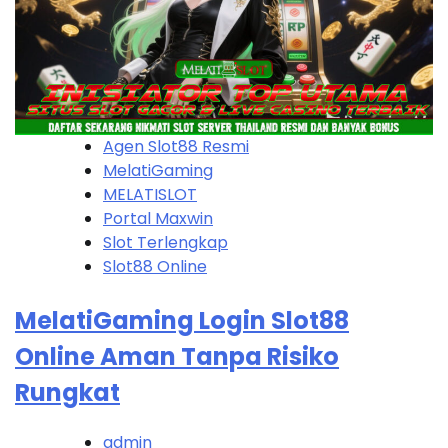
Agen Slot88 Resmi
MelatiGaming
MELATISLOT
Portal Maxwin
Slot Terlengkap
Slot88 Online
MelatiGaming Login Slot88
Online Aman Tanpa Risiko
Rungkat
admin