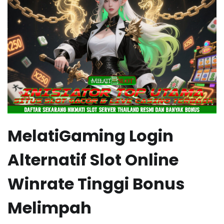
MelatiGaming Login
Alternatif Slot Online
Winrate Tinggi Bonus
Melimpah