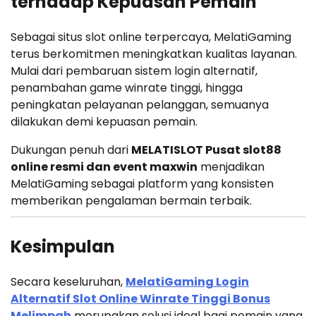
terhadap Kepuasan Pemain
Sebagai situs slot online terpercaya, MelatiGaming
terus berkomitmen meningkatkan kualitas layanan.
Mulai dari pembaruan sistem login alternatif,
penambahan game winrate tinggi, hingga
peningkatan pelayanan pelanggan, semuanya
dilakukan demi kepuasan pemain.
Dukungan penuh dari
MELATISLOT Pusat slot88
online resmi dan event maxwin
menjadikan
MelatiGaming sebagai platform yang konsisten
memberikan pengalaman bermain terbaik.
Kesimpulan
Secara keseluruhan,
MelatiGaming Login
Alternatif Slot Online Winrate Tinggi Bonus
Melimpah
merupakan solusi ideal bagi pemain yang