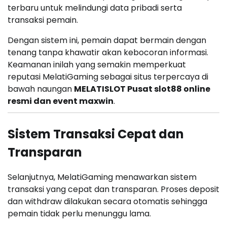
terbaru untuk melindungi data pribadi serta
transaksi pemain.
Dengan sistem ini, pemain dapat bermain dengan
tenang tanpa khawatir akan kebocoran informasi.
Keamanan inilah yang semakin memperkuat
reputasi MelatiGaming sebagai situs terpercaya di
bawah naungan
MELATISLOT Pusat slot88 online
resmi dan event maxwin
.
Sistem Transaksi Cepat dan
Transparan
Selanjutnya, MelatiGaming menawarkan sistem
transaksi yang cepat dan transparan. Proses deposit
dan withdraw dilakukan secara otomatis sehingga
pemain tidak perlu menunggu lama.