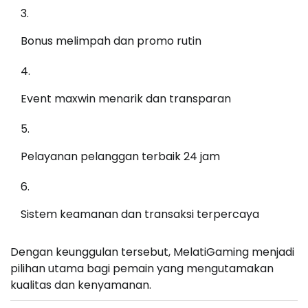
Bonus melimpah dan promo rutin
Event maxwin menarik dan transparan
Pelayanan pelanggan terbaik 24 jam
Sistem keamanan dan transaksi terpercaya
Dengan keunggulan tersebut, MelatiGaming menjadi
pilihan utama bagi pemain yang mengutamakan
kualitas dan kenyamanan.