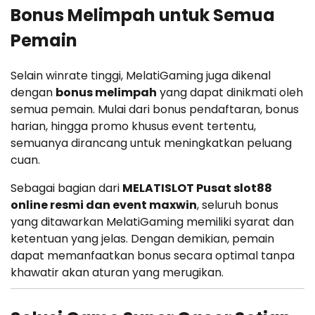
Bonus Melimpah untuk Semua
Pemain
Selain winrate tinggi, MelatiGaming juga dikenal
dengan
bonus melimpah
yang dapat dinikmati oleh
semua pemain. Mulai dari bonus pendaftaran, bonus
harian, hingga promo khusus event tertentu,
semuanya dirancang untuk meningkatkan peluang
cuan.
Sebagai bagian dari
MELATISLOT Pusat slot88
online resmi dan event maxwin
, seluruh bonus
yang ditawarkan MelatiGaming memiliki syarat dan
ketentuan yang jelas. Dengan demikian, pemain
dapat memanfaatkan bonus secara optimal tanpa
khawatir akan aturan yang merugikan.