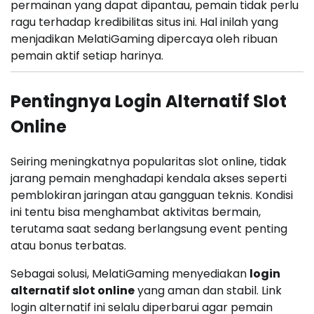
permainan yang dapat dipantau, pemain tidak perlu
ragu terhadap kredibilitas situs ini. Hal inilah yang
menjadikan MelatiGaming dipercaya oleh ribuan
pemain aktif setiap harinya.
Pentingnya Login Alternatif Slot
Online
Seiring meningkatnya popularitas slot online, tidak
jarang pemain menghadapi kendala akses seperti
pemblokiran jaringan atau gangguan teknis. Kondisi
ini tentu bisa menghambat aktivitas bermain,
terutama saat sedang berlangsung event penting
atau bonus terbatas.
Sebagai solusi, MelatiGaming menyediakan
login
alternatif slot online
yang aman dan stabil. Link
login alternatif ini selalu diperbarui agar pemain